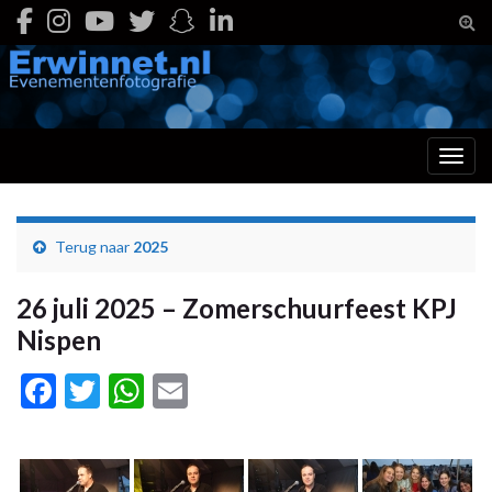
Togg
Toggl
Terug naar
2025
26 juli 2025 – Zomerschuurfeest KPJ
Nispen
Facebook
Twitter
WhatsApp
Email