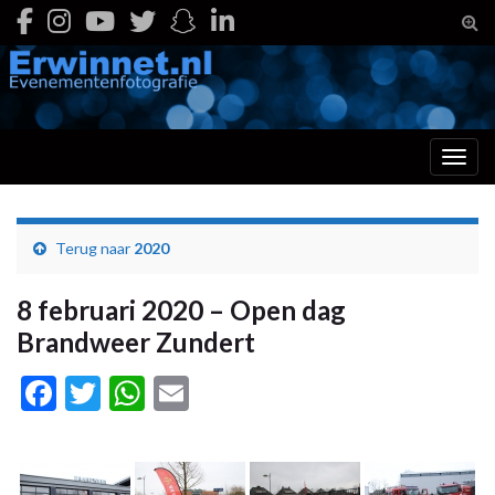
Togg
Toggl
Terug naar
2020
8 februari 2020 – Open dag
Brandweer Zundert
Facebook
Twitter
WhatsApp
Email